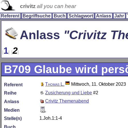
crivitz
all you can hear
Referent
Begriffsuche
Buch
Schlagwort
Anlass
Jahr
Anlass
Crivitz 
1
2
B709
Glaube wird pers
Thomas L.
Mittwoch, 11. Oktober 2023
Referent
Zusicherung und Liebe
#2
Reihe
Crivitz Themenabend
Anlass
Medien
1.Joh.1:1-4
Stelle(n)
Buch