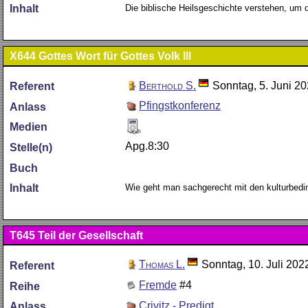
Die biblische Heilsgeschichte verstehen, um d
Inhalt
X644
Gottes Wort für Gottes Volk III
Berthold S.
Sonntag, 5. Juni 2
Referent
Pfingstkonferenz
Anlass
Medien
Apg.8:30
Stelle(n)
Buch
Wie geht man sachgerecht mit den kulturbed
Inhalt
T645
Teil der Gesellschaft
Thomas L.
Sonntag, 10. Juli 202
Referent
Fremde
#4
Reihe
Crivitz - Predigt
Anlass