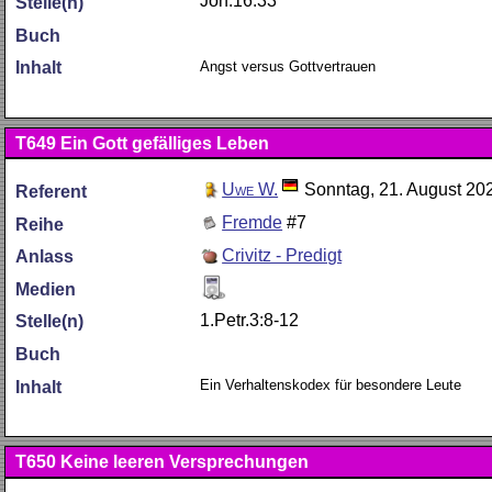
Joh.16:33
Stelle(n)
Buch
Angst versus Gottvertrauen
Inhalt
T649
Ein Gott gefälliges Leben
Uwe W.
Sonntag, 21. August 20
Referent
Fremde
#7
Reihe
Crivitz - Predigt
Anlass
Medien
1.Petr.3:8-12
Stelle(n)
Buch
Ein Verhaltenskodex für besondere Leute
Inhalt
T650
Keine leeren Versprechungen