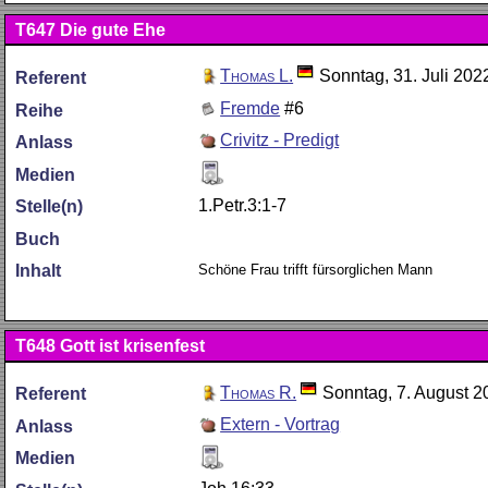
T647
Die gute Ehe
Thomas L.
Sonntag, 31. Juli 202
Referent
Fremde
#6
Reihe
Crivitz - Predigt
Anlass
Medien
1.Petr.3:1-7
Stelle(n)
Buch
Schöne Frau trifft fürsorglichen Mann
Inhalt
T648
Gott ist krisenfest
Thomas R.
Sonntag, 7. August 2
Referent
Extern - Vortrag
Anlass
Medien