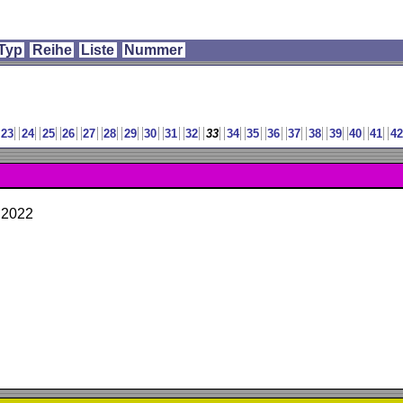
Typ
Reihe
Liste
Nummer
23
24
25
26
27
28
29
30
31
32
33
34
35
36
37
38
39
40
41
42
i 2022