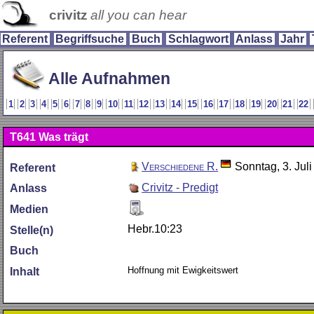
crivitz
all you can hear
Referent
Begriffsuche
Buch
Schlagwort
Anlass
Jahr
Alle Aufnahmen
1
2
3
4
5
6
7
8
9
10
11
12
13
14
15
16
17
18
19
20
21
22
T641
Was trägt
Verschiedene R.
Sonntag, 3. Jul
Referent
Crivitz - Predigt
Anlass
Medien
Hebr.10:23
Stelle(n)
Buch
Hoffnung mit Ewigkeitswert
Inhalt