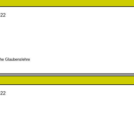
022
iche Glaubenslehre
022