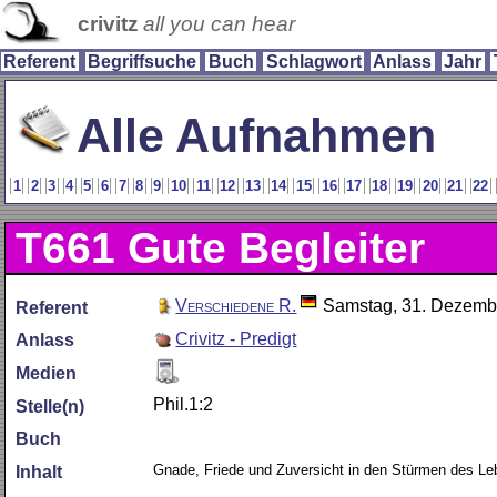
crivitz
all you can hear
Referent
Begriffsuche
Buch
Schlagwort
Anlass
Jahr
Alle Aufnahmen
1
2
3
4
5
6
7
8
9
10
11
12
13
14
15
16
17
18
19
20
21
22
T661
Gute Begleiter
Verschiedene R.
Samstag, 31. Dezemb
Referent
Crivitz - Predigt
Anlass
Medien
Phil.1:2
Stelle(n)
Buch
Gnade, Friede und Zuversicht in den Stürmen des L
Inhalt